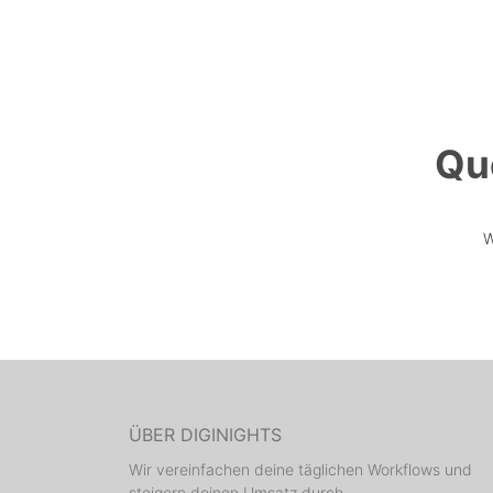
Qu
W
ÜBER DIGINIGHTS
Wir vereinfachen deine täglichen Workflows und
steigern deinen Umsatz durch