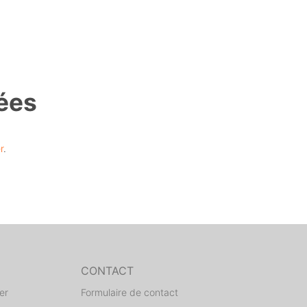
ées
r
.
CONTACT
er
Formulaire de contact