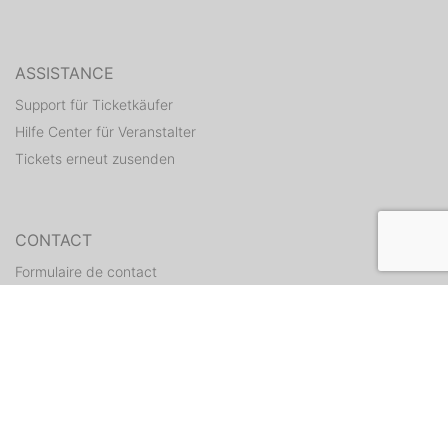
ASSISTANCE
Support für Ticketkäufer
Hilfe Center für Veranstalter
Tickets erneut zusenden
CONTACT
Formulaire de contact
WEITERE ANGEBOTE
ditix.io
handballticket.de