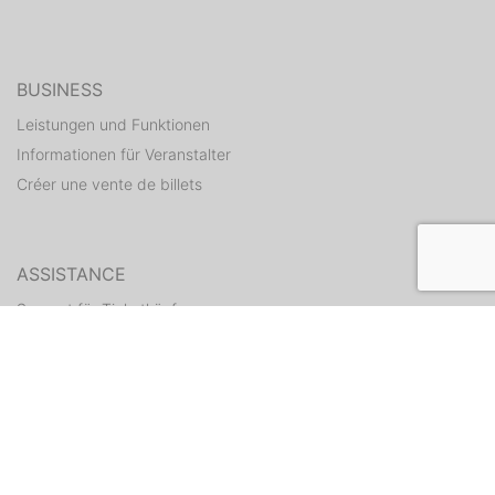
BUSINESS
Leistungen und Funktionen
Informationen für Veranstalter
Créer une vente de billets
ASSISTANCE
Support für Ticketkäufer
Hilfe Center für Veranstalter
Tickets erneut zusenden
CONTACT
Formulaire de contact