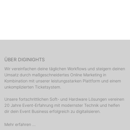
ÜBER DIGINIGHTS
Wir vereinfachen deine täglichen Workflows und steigern deinen
Umsatz durch maßgeschneidertes Online Marketing in
Kombination mit unserer leistungsstarken Plattform und einem
unkomplizierten Ticketsystem.
Unsere fortschrittlichen Soft- und Hardware Lösungen vereinen
20 Jahre Event-Erfahrung mit modernster Technik und helfen
dir dein Event Business erfolgreich zu digitalisieren.
Mehr erfahren ...