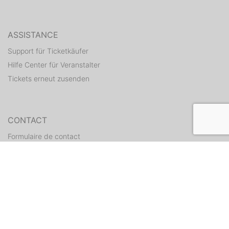
ASSISTANCE
Support für Ticketkäufer
Hilfe Center für Veranstalter
Tickets erneut zusenden
CONTACT
Formulaire de contact
WEITERE ANGEBOTE
ditix.io
handballticket.de