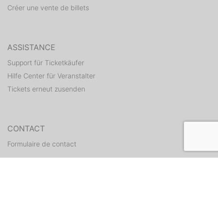
Créer une vente de billets
ASSISTANCE
Support für Ticketkäufer
Hilfe Center für Veranstalter
Tickets erneut zusenden
CONTACT
Formulaire de contact
WEITERE ANGEBOTE
ditix.io
handballticket.de