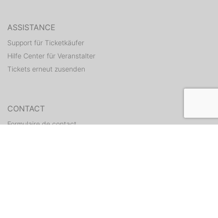
ASSISTANCE
Support für Ticketkäufer
Hilfe Center für Veranstalter
Tickets erneut zusenden
CONTACT
Formulaire de contact
WEITERE ANGEBOTE
ditix.io
handballticket.de