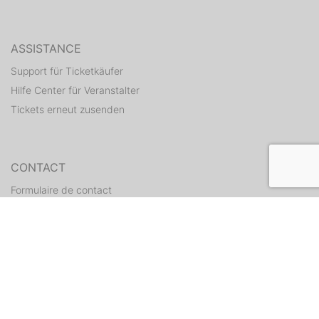
ASSISTANCE
Support für Ticketkäufer
Hilfe Center für Veranstalter
Tickets erneut zusenden
CONTACT
Formulaire de contact
WEITERE ANGEBOTE
ditix.io
handballticket.de