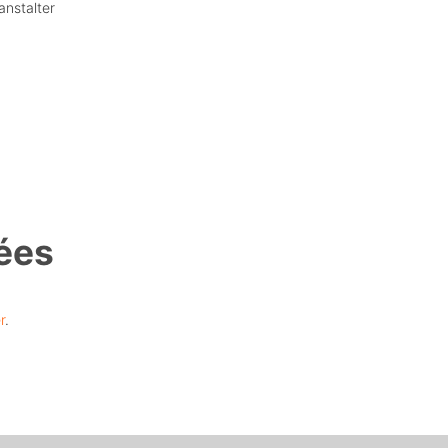
anstalter
ées
r
.