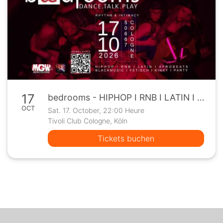
17
bedrooms - HIPHOP I RNB I LATIN I OLDSCHOOL I AFROBEATS - Kinky Party
OCT
Sat. 17. October, 22:00 Heure
Tivoli Club Cologne, Köln
Tickets buchen