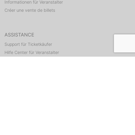
Informationen für Veranstalter
Créer une vente de billets
ASSISTANCE
Support für Ticketkäufer
Hilfe Center für Veranstalter
Tickets erneut zusenden
CONTACT
Formulaire de contact
WEITERE ANGEBOTE
ditix.io
handballticket.de