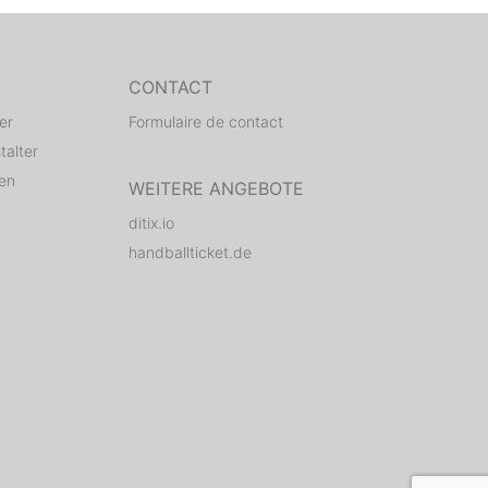
CONTACT
er
Formulaire de contact
talter
den
WEITERE ANGEBOTE
ditix.io
handballticket.de