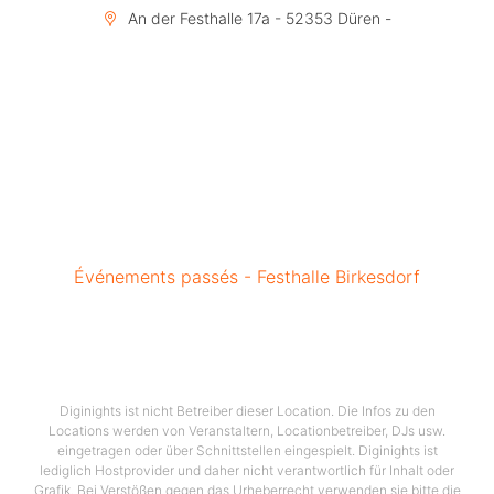
An der Festhalle 17a - 52353 Düren -
Événements passés - Festhalle Birkesdorf
Diginights ist nicht Betreiber dieser Location. Die Infos zu den
Locations werden von Veranstaltern, Locationbetreiber, DJs usw.
eingetragen oder über Schnittstellen eingespielt. Diginights ist
lediglich Hostprovider und daher nicht verantwortlich für Inhalt oder
Grafik. Bei Verstößen gegen das Urheberrecht verwenden sie bitte die