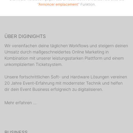
"
Annoncer emplacement
" Funktion.
ÜBER DIGINIGHTS
Wir vereinfachen deine täglichen Workflows und steigern deinen
Umsatz durch maßgeschneidertes Online Marketing in
Kombination mit unserer leistungsstarken Plattform und einem
unkomplizierten Ticketsystem.
Unsere fortschrittlichen Soft- und Hardware Lösungen vereinen
20 Jahre Event-Erfahrung mit modernster Technik und helfen
dir dein Event Business erfolgreich zu digitalisieren.
Mehr erfahren ...
BUSINESS