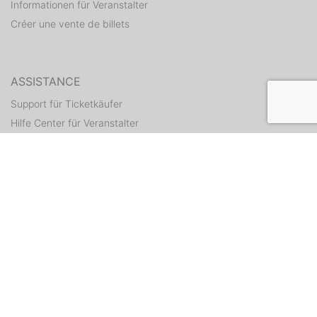
Informationen für Veranstalter
Créer une vente de billets
ASSISTANCE
Support für Ticketkäufer
Hilfe Center für Veranstalter
Tickets erneut zusenden
CONTACT
Formulaire de contact
WEITERE ANGEBOTE
ditix.io
handballticket.de