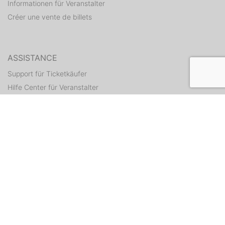
Informationen für Veranstalter
Créer une vente de billets
ASSISTANCE
Support für Ticketkäufer
Hilfe Center für Veranstalter
Tickets erneut zusenden
CONTACT
Formulaire de contact
WEITERE ANGEBOTE
ditix.io
handballticket.de