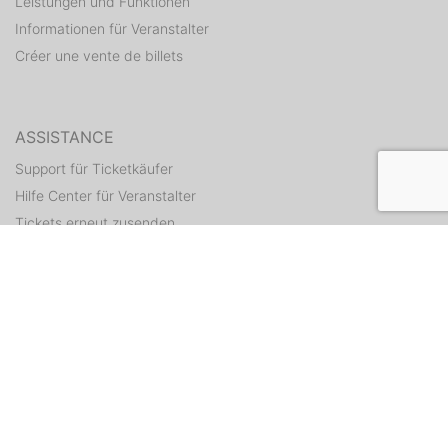
Leistungen und Funktionen
Informationen für Veranstalter
Créer une vente de billets
ASSISTANCE
Support für Ticketkäufer
Hilfe Center für Veranstalter
Tickets erneut zusenden
CONTACT
Formulaire de contact
WEITERE ANGEBOTE
ditix.io