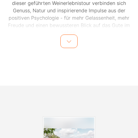
dieser geführten Weinerlebnistour verbinden sich
Genuss, Natur und inspirierende Impulse aus der
positiven Psychologie - für mehr Gelassenheit, mehr
Freude und einen bewussteren Blick auf das Gute im
Leben.
Geführte Weinerlebnistour mit Impulsen aus der
positiven Psychologie
(Weinerlebnisführerin Regina Weihbrecht, Trainerin und
Coach Christine Meichsner)
Secco Gina als Starter, drei Bioweine und kleine
Leckereien, Mineralwasser und Traubensaft
Dauer: ca. 4 Stunden
Bringen Sie Lust mit, etwas zu erleben. Wetterfeste
Kleidung und gutes Schuhwerk erleichtern die Sache,
etwas Ausdauer, nicht nur beim Wandern (Strecke: 6,5