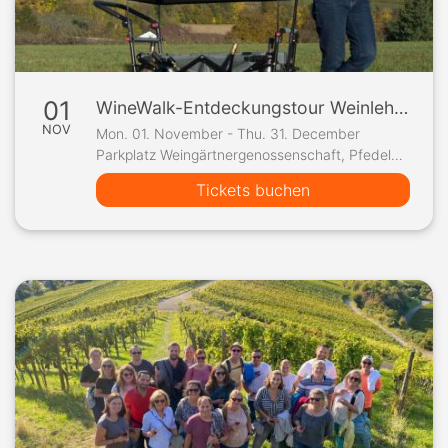
01
WineWalk-Entdeckungstour Weinlehrpfad Steinbacher Tal
NOV
Mon. 01. November - Thu. 31. December
Parkplatz Weingärtnergenossenschaft, Pfedelbach
Tickets buchen