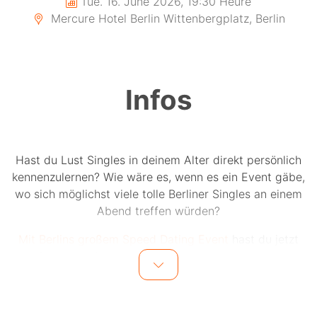
Tue. 16. June 2026, 19:30 Heure
Mercure Hotel Berlin Wittenbergplatz, Berlin
Infos
Hast du Lust Singles in deinem Alter direkt persönlich
kennenzulernen? Wie wäre es, wenn es ein Event gäbe,
wo sich möglichst viele tolle Berliner Singles an einem
Abend treffen würden?
Mit Berlins großem Speed Dating Event
hast du jetzt
die Chance auf bis zu 15 einzigartige Dates an einem
Abend.
Bis zu 15 Männer und 15 Frauen in einer Altersgruppe