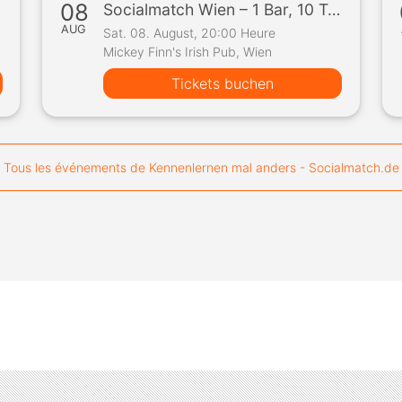
08
Spiel
Socialmatch Wien – 1 Bar, 10 Teilnehmer, 1 Spiel
AUG
Sat. 08. August, 20:00 Heure
Mickey Finn's Irish Pub, Wien
Tickets buchen
Tous les événements de Kennenlernen mal anders - Socialmatch.de