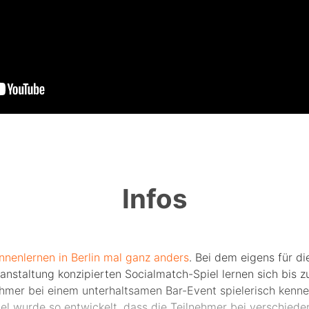
Infos
nnenlernen in Berlin mal ganz anders
. Bei dem eigens für di
anstaltung konzipierten Socialmatch-Spiel lernen sich bis z
ehmer bei einem unterhaltsamen Bar-Event spielerisch kenne
iel wurde so entwickelt, dass die Teilnehmer bei verschiede