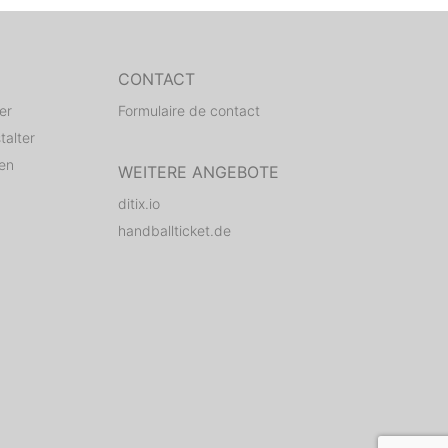
CONTACT
er
Formulaire de contact
talter
den
WEITERE ANGEBOTE
ditix.io
handballticket.de