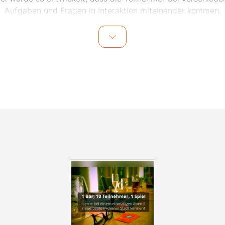
Aufgaben und Fragen in Interaktion miteinander kommen.
nk des Spiels und dem Moderator vor Ort wird das Eis schn
chen und die Teilnehmer lernen sich im Laufe des Abends mi
 und gemeinsamen Lachmomenten besser kennen. Auch fü
ktdatenaustausch nach dem Event wird vom Veranstalter ge
 einem weiteren Treffen mit den Teilnehmern nichts im Wege
Events finden in zentral gelegenen Bars in Berlin statt. Die 
ation wird einen Tag vor dem Event den Teilnehmern per E-
mitgeteilt.
lden zu den Events, kann man sich unter
www.socialmatch