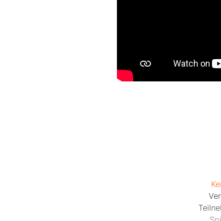
Ke
Ver
Teiln
Sp