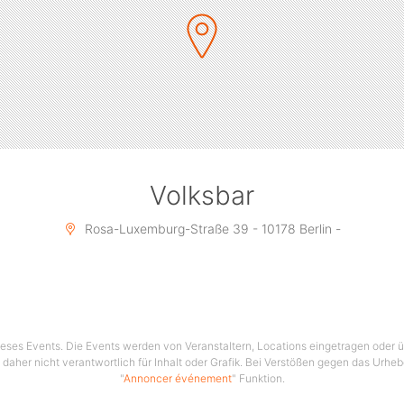
Volksbar
Rosa-Luxemburg-Straße 39 - 10178 Berlin -
 dieses Events. Die Events werden von Veranstaltern, Locations eingetragen oder üb
 daher nicht verantwortlich für Inhalt oder Grafik. Bei Verstößen gegen das Urhe
"
Annoncer événement
" Funktion.