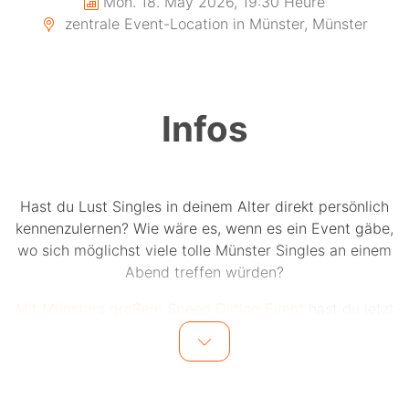
Mon. 18. May 2026, 19:30 Heure
zentrale Event-Location in Münster, Münster
Infos
Hast du Lust Singles in deinem Alter direkt persönlich
kennenzulernen? Wie wäre es, wenn es ein Event gäbe,
wo sich möglichst viele tolle Münster Singles an einem
Abend treffen würden?
Mit Münsters großem Speed Dating Event
hast du jetzt
die Chance auf bis zu 15 einzigartige Dates an einem
Abend.
Bis zu 15 Männer und 15 Frauen in einer Altersgruppe