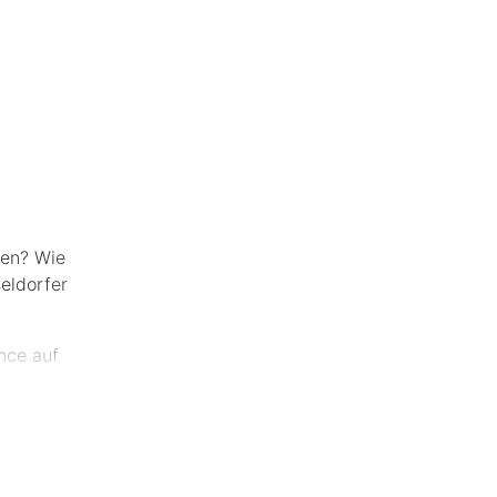
nen? Wie
seldorfer
nce auf
 während
und eine
tor der