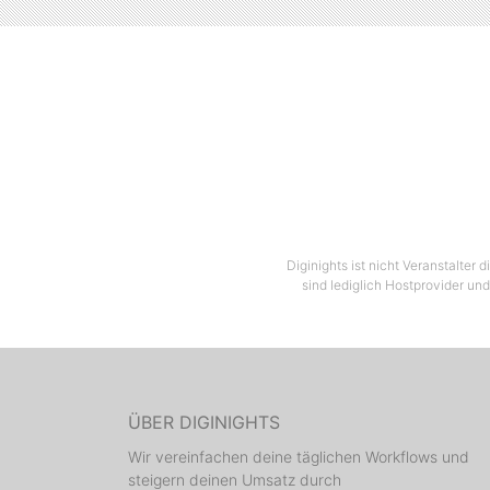
Diginights ist nicht Veranstalter
sind lediglich Hostprovider und
ÜBER DIGINIGHTS
Wir vereinfachen deine täglichen Workflows und
steigern deinen Umsatz durch