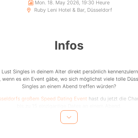
Mon. 18. May 2026, 19:30 Heure
Ruby Leni Hotel & Bar, Düsseldorf
Infos
 Lust Singles in deinem Alter direkt persönlich kennenzuler
 wenn es ein Event gäbe, wo sich möglichst viele tolle Düs
Singles an einem Abend treffen würden?
sseldorfs großem Speed Dating Event
hast du jetzt die Cha
bis zu 15 einzigartige Dates an einem Abend.
15 Männer und 15 Frauen in einer Altersgruppe lernen sich
Dates kennen. Bei jedem Date sitzen sich jeweils ein Mann 
egenüber. Nach jeweils 5-6 Minuten wird durch den Modera