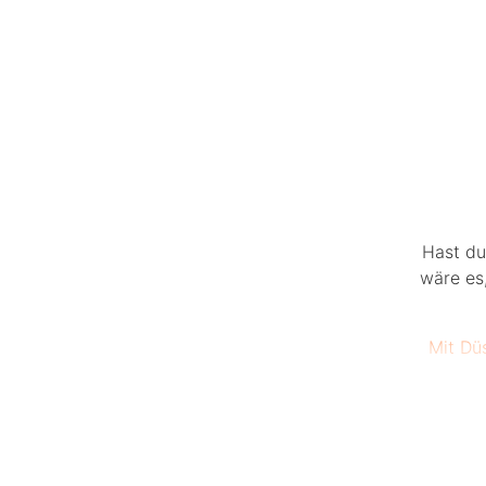
Hast du
wäre es,
Mit Dü
Bis zu 
kurzer 
Frau g