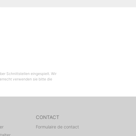
er Schnittstellen eingespielt. Wir
berrecht verwenden sie bitte die
CONTACT
er
Formulaire de contact
talter