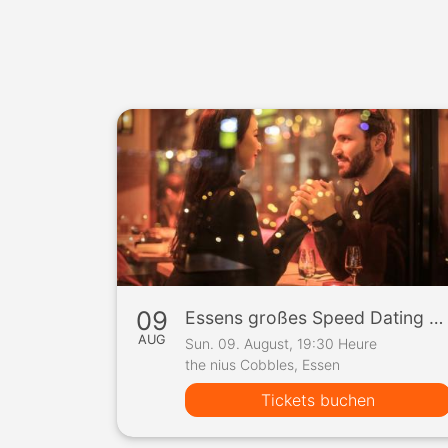
Jetzt 
09
Essens großes Speed Dating Event
AUG
Sun. 09. August, 19:30 Heure
the nius Cobbles, Essen
Tickets buchen