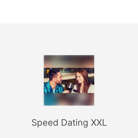
zplatzwechsel angekündigt. Anschließend rücken die Männer
nächsten Frau weiter und das nächste Date beginnt.
ederholende Standardfragen zu vermeiden und dir den Sta
äch zu vereinfachen, wird bei jedem Date eine coole Kenne
Frage vorgegeben.
d des Events kannst du dank dem Teilnehmerbogen markier
gerne wiedersehen willst und bekommst nach dem Event e
ichen Online-Link, wo alle Teilnehmer aufgeführt sind und 
rtung eintragen kannst. Bei Übereinstimmung tauschen wi
tdaten (Email-Adresse) aus, sodass du mit deiner Wunschpe
akt treten kannst. Falls du es nicht schon direkt nach dem 
gemacht hast ;-)
oderator ist beim Event vor Ort, begrüßt die Teilnehmer und 
dich und die anderen Teilnehmer durch das Event.
Speed Dating XXL
kets für Düsseldorfs großes Speed Dating Event sind auf 15
schlecht und Altersgruppe begrenzt. Sicher dir daher schne