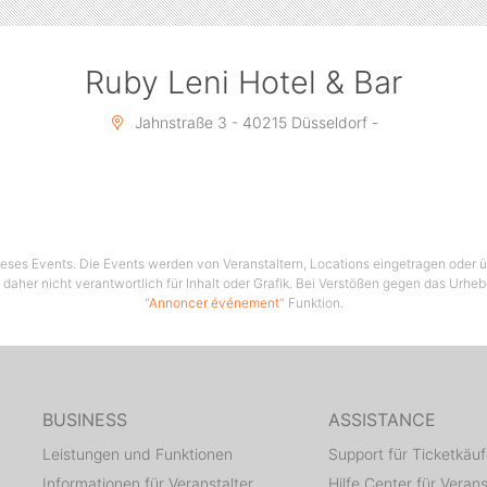
Ruby Leni Hotel & Bar
Jahnstraße 3 - 40215 Düsseldorf -
 dieses Events. Die Events werden von Veranstaltern, Locations eingetragen oder üb
 daher nicht verantwortlich für Inhalt oder Grafik. Bei Verstößen gegen das Urhe
"
Annoncer événement
" Funktion.
BUSINESS
ASSISTANCE
Leistungen und Funktionen
Support für Ticketkäuf
Informationen für Veranstalter
Hilfe Center für Verans