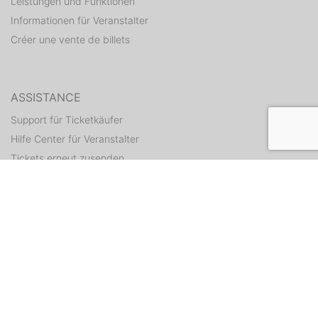
Leistungen und Funktionen
Informationen für Veranstalter
Créer une vente de billets
ASSISTANCE
Support für Ticketkäufer
Hilfe Center für Veranstalter
Tickets erneut zusenden
CONTACT
Formulaire de contact
WEITERE ANGEBOTE
ditix.io