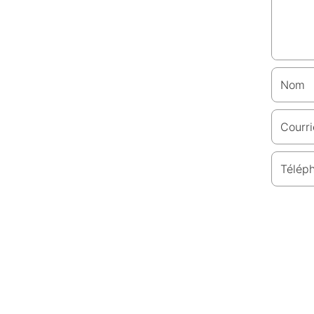
Nom
Courri
Télép