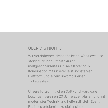
ÜBER DIGINIGHTS
Wir vereinfachen deine täglichen Workflows und
steigern deinen Umsatz durch
maßgeschneidertes Online Marketing in
Kombination mit unserer leistungsstarken
Plattform und einem unkomplizierten
Ticketsystem.
Unsere fortschrittlichen Soft- und Hardware
Lösungen vereinen 20 Jahre Event-Erfahrung mit
modernster Technik und helfen dir dein Event
Business erfolgreich zu digitalisieren.