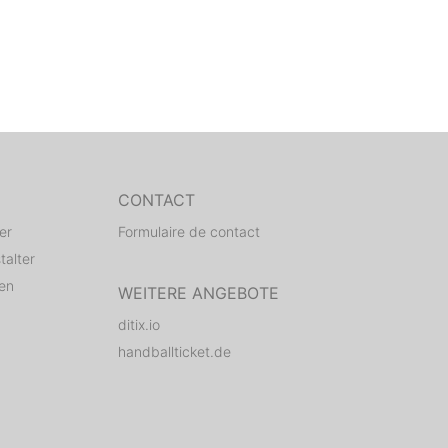
CONTACT
er
Formulaire de contact
talter
den
WEITERE ANGEBOTE
ditix.io
handballticket.de