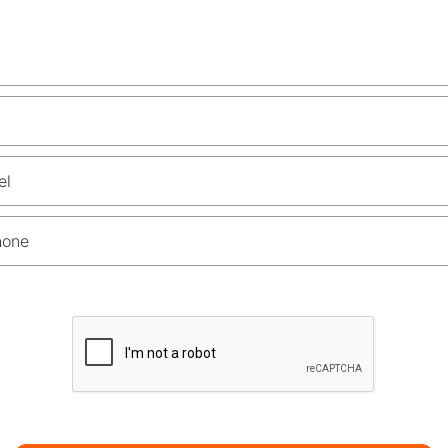
el
hone