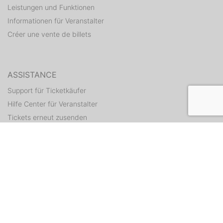
Leistungen und Funktionen
Informationen für Veranstalter
Créer une vente de billets
ASSISTANCE
Support für Ticketkäufer
Hilfe Center für Veranstalter
Tickets erneut zusenden
CONTACT
Formulaire de contact
WEITERE ANGEBOTE
ditix.io