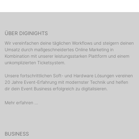
ÜBER DIGINIGHTS
Wir vereinfachen deine täglichen Workflows und steigern deinen
Umsatz durch maßgeschneidertes Online Marketing in
Kombination mit unserer leistungsstarken Plattform und einem
unkomplizierten Ticketsystem.
Unsere fortschrittlichen Soft- und Hardware Lösungen vereinen
20 Jahre Event-Erfahrung mit modernster Technik und helfen
dir dein Event Business erfolgreich zu digitalisieren.
Mehr erfahren ...
BUSINESS