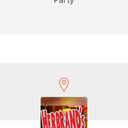
Herbrand’s – Eventhalle
Herbrandstr. 21
50825 Köln
Eintritt:
Frühbucher VVK: 10,- € zzgl. Gebühren (begrenztes
Kontingent)
Normaltarif VVK: 15,- € zzgl. Gebühren
Abendkasse: 15,- €
Infos zum VVK unter:
www.party-ab40.de/tickets/
Anfahrt PKW:
(
Link zu Google Maps
)
Stadt aus- / einwärts über die Venloer Str. (B59), dann
in die Herbrandstr. einbiegen
Anfahrt mit der Bahn:
S-Bahn Haltestelle “Köln-Ehrenfeld“, oder U- &