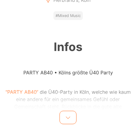
Herbrand's, Köln
#Mixed Music
Infos
PARTY AB40 • Kölns größte Ü40 Party
"PARTY AB40“
die Ü40-Party in Köln, welche wie kaum
eine andere für ein gemeinsames Gefühl oder
Gemeinschaft steht. Rückblicke in die gute alte
Zeit, aber immer mit einem Feingefühl für den Puls der
Zeit.
Neue Freunde kennenlernen oder Altbekannte