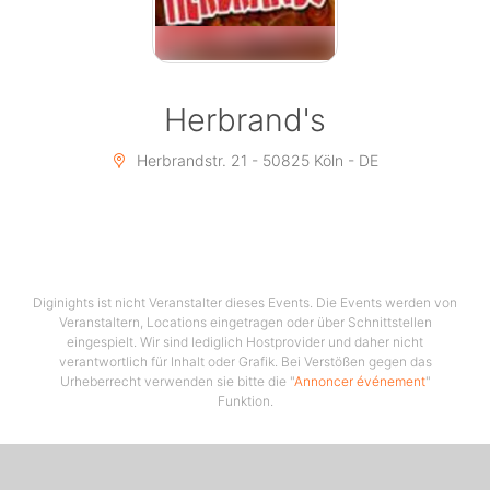
Straßenbahn der Linie 3 und 4
Station “Venloer Straße/Gürtel“
Parken:
Wenige Parkplätze vor dem Herbrand´s, wir empfehlen
Herbrand's
PARK & RIDE zu nutzen oder nahe gelegene Parkhäuser
anzufahren.
Herbrandstr. 21 - 50825 Köln - DE
Taxen:
Wir rufen euch gerne ein Taxi, falls nicht eins am
Ausgang auf euch wartet.
Diginights ist nicht Veranstalter dieses Events. Die Events werden von
PARTY AB40 • Die Ü40 Party für Köln
Veranstaltern, Locations eingetragen oder über Schnittstellen
eingespielt. Wir sind lediglich Hostprovider und daher nicht
WEITERSAGEN – VERABREDEN…DABEI SEIN – SPAß
verantwortlich für Inhalt oder Grafik. Bei Verstößen gegen das
HABEN.
Urheberrecht verwenden sie bitte die "
Annoncer événement
"
Funktion.