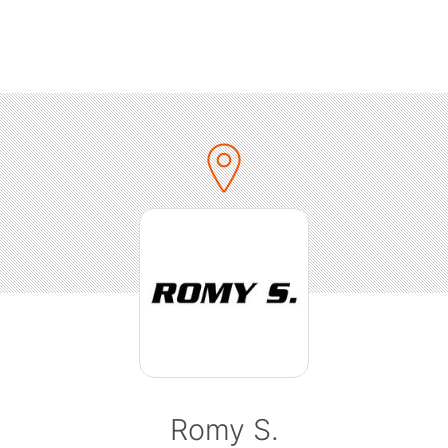
jeder Rockfan auf seine Kosten.
? Musik:
Freut euch auf eine geballte Ladung Rock mit Songs
von Foo Fighters, Linkin Park, Green Day, The Offspring,
Limp Bizkit, Evanescence, Blink-182, Papa Roach, Billy
Talent, System of a Down und vielen mehr!
? Timo legt für euch auf und bringt die größten Rock-
Hymnen direkt auf die Tanzfläche!
? Location:
Romy S.
Der Club ROMY S. liegt zentral in Stuttgart Mitte und