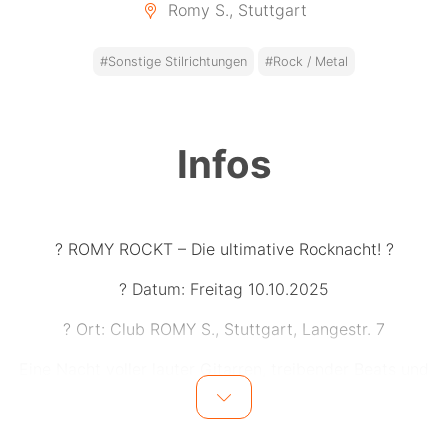
Romy S., Stuttgart
#Sonstige Stilrichtungen
#Rock / Metal
Infos
? ROMY ROCKT – Die ultimative Rocknacht! ?
? Datum: Freitag 10.10.2025
? Ort: Club ROMY S., Stuttgart, Langestr. 7
Eine Nacht voller lauter Gitarren, treibender Beats und
legendärer Hymnen aus allen Ecken der Rockwelt! Von
kraftvollem Hard Rock über energiegeladenen Punk bis
hin zu Alternative, Metal und Nu Metal – hier kommt