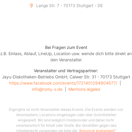
bietet den perfekten Sound für eine unvergessliche
Lange Str. 7 - 70173 Stuttgart - DE
Rocknacht in echter Clubatmosphäre.
✨ Inspiriert von den legendären Kellerpartys um die
Ecke erwartet euch eine wilde, schweißtreibende
Nacht voller Power und Leidenschaft – genau so, wie
Bei Fragen zum Event
z.B. Einlass, Ablauf, LineUp, Location usw. wende dich bitte direkt an
Rock sein muss!
den Veranstalter
Veranstalter und Vertragspartner:
Jayu-Diskotheken-Betriebs GmbH, Calwer Str. 31 - 70173 Stuttgart
⏰ Einlass: 22:00 Uhr
https://www.facebook.com/events/1721401294904677/
  |  
info@romy-s.de
  |  
Mentions légales
?️ Tickets: Sichert euch eure Plätze jetzt!
Diginights ist nicht Veranstalter dieses Events. Die Events werden von
Lasst uns gemeinsam den Rock feiern – laut,
Veranstaltern, Locations eingetragen oder über Schnittstellen
energiegeladen und absolut unvergesslich! ?
eingespielt. Wir sind lediglich Hostprovider und daher nicht
verantwortlich für Inhalt oder Grafik. Bei Verstößen gegen das
Urheberrecht verwenden sie bitte die "
Annoncer événement
"