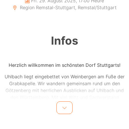
Fri. 29. August 2025, 17:00 Heure
Region Remstal-Stuttgart, Remstal/Stuttgart
Infos
Herzlich willkommen im schönsten Dorf Stuttgarts!
Uhlbach liegt eingebettet von Weinbergen am Fuße der
Grabkapelle. Wir wandern gemeinsam rund um den
Götzenberg mit herrlichen Ausblicken auf Uhlbach und
den Württemberg. Mit viel Witz und Sachverstand
erläutert unser Weinerlebnisführer was es so alles in
den Weinbergen zu sehen und erleben gibt. Auch das
Verkosten darf nicht zu kurz kommen. Während der
Tour gibt es drei verschiedene Stuttgarter Weine - ein