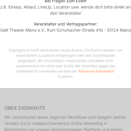
Bei Fragen zum Event
z.B. Einlass, Ablauf, LineUp, Location usw. wende dich bitte direkt an
den Veranstalter
Veranstalter und Vertragspartner:
Galli Theater Mainz e.V., Kurt-Schumacher-Straße 41b - 55124 Mainz
Diginights ist nicht Veranstalter dieses Events. Die Events werden von
Veranstaltern, Locations eingetragen oder über Schnittstellen
eingespielt. Wir sind lediglich Hostprovider und daher nicht
verantwortlich für Inhalt oder Grafik. Bei Verstößen gegen das
Urheberrecht verwenden sie bitte die "
Annoncer événement
"
Funktion.
ÜBER DIGINIGHTS
Wir vereinfachen deine täglichen Workflows und steigern deinen
Umsatz durch maßgeschneidertes Online Marketing in
Kombination mit unserer leistungsstarken Plattform und einem