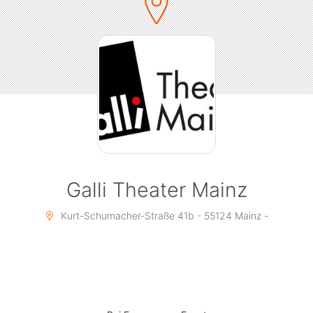
eklige Frosch vor der Tür...
Das beliebte Grimmsche Märchen als lustiges
Mitspieltheater für die ganze Familie!
Galli Theater Mainz
Kurt-Schumacher-Straße 41b - 55124 Mainz -