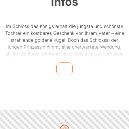
Infos
Im Schloss des Königs erhält die jüngste und schönste
Tochter ein kostbares Geschenk von ihrem Vater – eine
strahlende goldene Kugel. Doch das Schicksal der
jungen Prinzessin nimmt eine unerwartete Wendung,
als ihr die Kugel während eines Spiels im zauberhaften
Schlossgarten in einen tiefen Brunnen fällt. Inmitten
ihrer Tränen erscheint ein geheimnisvoller Frosch,
bereit, das Unersetzbare zurückzubringen. Doch die
goldene Kugel möchte der Frosch gegen das
Versprechen, ihr Spielkamerad zu werden, eintauschen
– ein Versprechen, das die Prinzessin leichtfertig
abgibt, ohne die Konsequenzen zu bedenken. Zurück im
prunkvollen Schloss wiegt sich die Prinzessin in
Sicherheit und denkt nicht im Geringsten daran, ihr
Versprechen einzuhalten. Doch plötzlich steht der