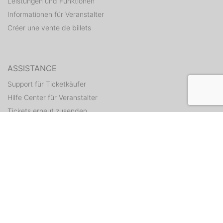
Leistungen und Funktionen
Informationen für Veranstalter
Créer une vente de billets
ASSISTANCE
Support für Ticketkäufer
Hilfe Center für Veranstalter
Tickets erneut zusenden
CONTACT
Formulaire de contact
WEITERE ANGEBOTE
ditix.io