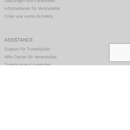
Leistungen und Funktionen
Informationen für Veranstalter
Créer une vente de billets
ASSISTANCE
Support für Ticketkäufer
Hilfe Center für Veranstalter
Tickets erneut zusenden
CONTACT
Formulaire de contact
WEITERE ANGEBOTE
ditix.io