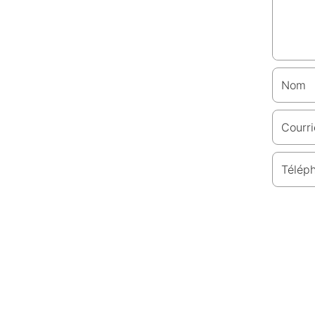
Nom
Courri
Télép