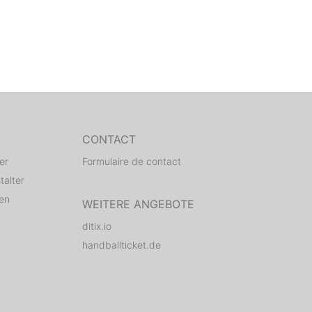
CONTACT
er
Formulaire de contact
talter
den
WEITERE ANGEBOTE
ditix.io
handballticket.de