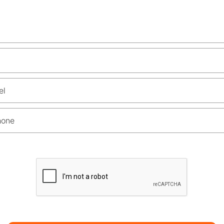
el
hone