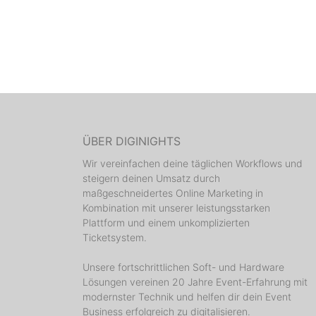
ÜBER DIGINIGHTS
Wir vereinfachen deine täglichen Workflows und
steigern deinen Umsatz durch
maßgeschneidertes Online Marketing in
Kombination mit unserer leistungsstarken
Plattform und einem unkomplizierten
Ticketsystem.
Unsere fortschrittlichen Soft- und Hardware
Lösungen vereinen 20 Jahre Event-Erfahrung mit
modernster Technik und helfen dir dein Event
Business erfolgreich zu digitalisieren.