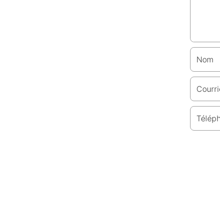
Nom
Courri
Télép