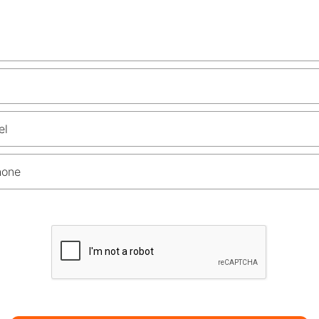
el
hone