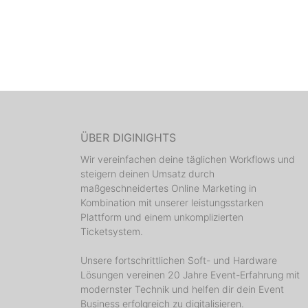
ÜBER DIGINIGHTS
Wir vereinfachen deine täglichen Workflows und
steigern deinen Umsatz durch
maßgeschneidertes Online Marketing in
Kombination mit unserer leistungsstarken
Plattform und einem unkomplizierten
Ticketsystem.
Unsere fortschrittlichen Soft- und Hardware
Lösungen vereinen 20 Jahre Event-Erfahrung mit
modernster Technik und helfen dir dein Event
Business erfolgreich zu digitalisieren.