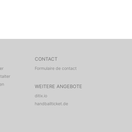
CONTACT
er
Formulaire de contact
talter
den
WEITERE ANGEBOTE
ditix.io
handballticket.de