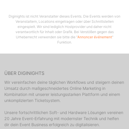
Diginights ist nicht Veranstalter dieses Events. Die Events werden von
Veranstaltern, Locations eingetragen oder über Schnittstellen
eingespielt. Wir sind lediglich Hostprovider und daher nicht
verantwortlich für Inhalt oder Grafik. Bei Verstößen gegen das
Urheberrecht verwenden sie bitte die "
Annoncer événement
"
Funktion.
ÜBER DIGINIGHTS
Wir vereinfachen deine täglichen Workflows und steigern deinen
Umsatz durch maßgeschneidertes Online Marketing in
Kombination mit unserer leistungsstarken Plattform und einem
unkomplizierten Ticketsystem.
Unsere fortschrittlichen Soft- und Hardware Lösungen vereinen
20 Jahre Event-Erfahrung mit modernster Technik und helfen
dir dein Event Business erfolgreich zu digitalisieren.