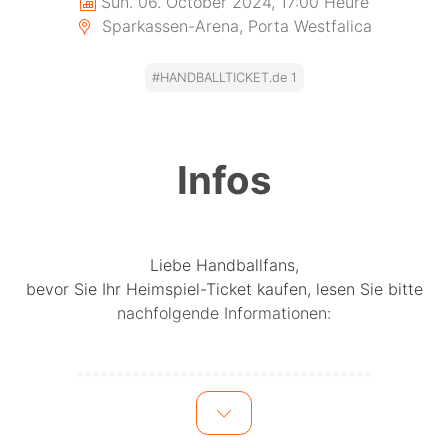
Sun. 06. October 2024, 17:00 Heure
Sparkassen-Arena, Porta Westfalica
#HANDBALLTICKET.de 1
Infos
Liebe Handballfans,
bevor Sie Ihr Heimspiel-Ticket kaufen, lesen Sie bitte
nachfolgende Informationen:
*************************************
Für Tickets an der Tageskasse erheben wir zusätzlich
1,-€ Aufwandsentschädigung