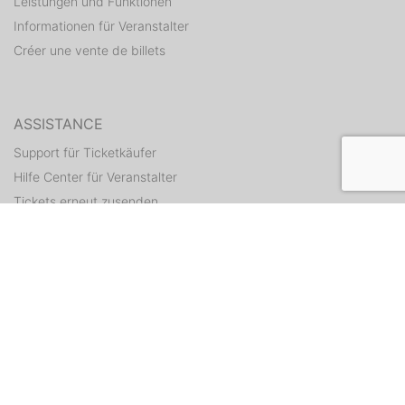
Leistungen und Funktionen
Informationen für Veranstalter
Créer une vente de billets
ASSISTANCE
Support für Ticketkäufer
Hilfe Center für Veranstalter
Tickets erneut zusenden
CONTACT
Formulaire de contact
WEITERE ANGEBOTE
ditix.io