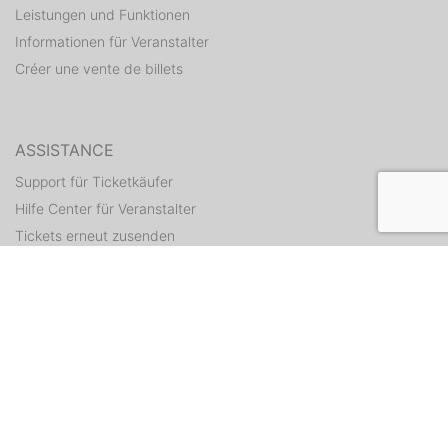
Leistungen und Funktionen
Informationen für Veranstalter
Créer une vente de billets
ASSISTANCE
Support für Ticketkäufer
Hilfe Center für Veranstalter
Tickets erneut zusenden
CONTACT
Formulaire de contact
WEITERE ANGEBOTE
ditix.io