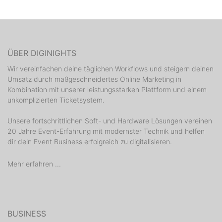
ÜBER DIGINIGHTS
Wir vereinfachen deine täglichen Workflows und steigern deinen
Umsatz durch maßgeschneidertes Online Marketing in
Kombination mit unserer leistungsstarken Plattform und einem
unkomplizierten Ticketsystem.
Unsere fortschrittlichen Soft- und Hardware Lösungen vereinen
20 Jahre Event-Erfahrung mit modernster Technik und helfen
dir dein Event Business erfolgreich zu digitalisieren.
Mehr erfahren ...
BUSINESS