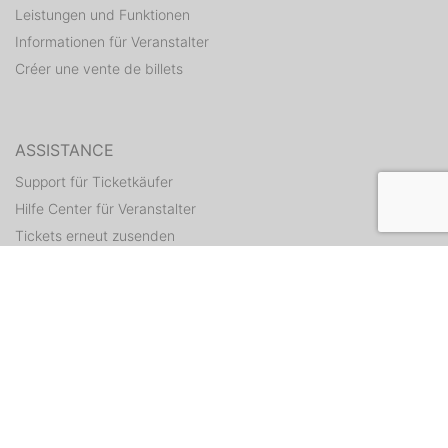
Leistungen und Funktionen
Informationen für Veranstalter
Créer une vente de billets
ASSISTANCE
Support für Ticketkäufer
Hilfe Center für Veranstalter
Tickets erneut zusenden
CONTACT
Formulaire de contact
WEITERE ANGEBOTE
ditix.io