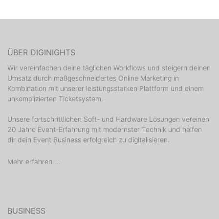
ÜBER DIGINIGHTS
Wir vereinfachen deine täglichen Workflows und steigern deinen
Umsatz durch maßgeschneidertes Online Marketing in
Kombination mit unserer leistungsstarken Plattform und einem
unkomplizierten Ticketsystem.
Unsere fortschrittlichen Soft- und Hardware Lösungen vereinen
20 Jahre Event-Erfahrung mit modernster Technik und helfen
dir dein Event Business erfolgreich zu digitalisieren.
Mehr erfahren ...
BUSINESS