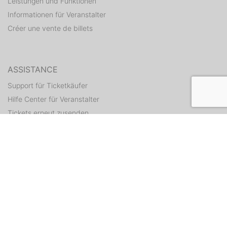
Leistungen und Funktionen
Informationen für Veranstalter
Créer une vente de billets
ASSISTANCE
Support für Ticketkäufer
Hilfe Center für Veranstalter
Tickets erneut zusenden
CONTACT
Formulaire de contact
WEITERE ANGEBOTE
ditix.io