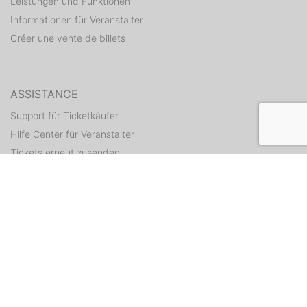
Leistungen und Funktionen
Informationen für Veranstalter
Créer une vente de billets
ASSISTANCE
Support für Ticketkäufer
Hilfe Center für Veranstalter
Tickets erneut zusenden
CONTACT
Formulaire de contact
WEITERE ANGEBOTE
ditix.io