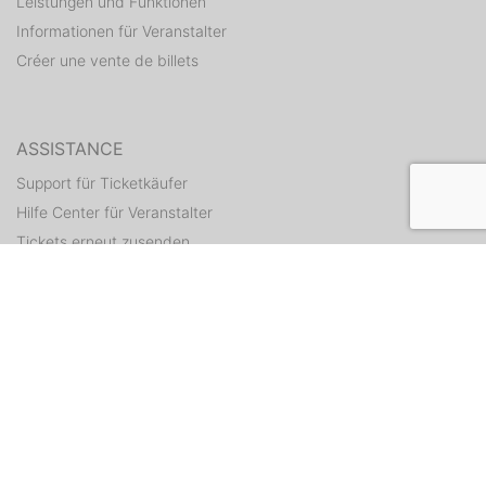
Leistungen und Funktionen
Informationen für Veranstalter
Créer une vente de billets
ASSISTANCE
Support für Ticketkäufer
Hilfe Center für Veranstalter
Tickets erneut zusenden
CONTACT
Formulaire de contact
WEITERE ANGEBOTE
ditix.io