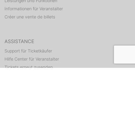
Leistungen und Funktionen
Informationen für Veranstalter
Créer une vente de billets
ASSISTANCE
Support für Ticketkäufer
Hilfe Center für Veranstalter
Tickets erneut zusenden
CONTACT
Formulaire de contact
WEITERE ANGEBOTE
ditix.io