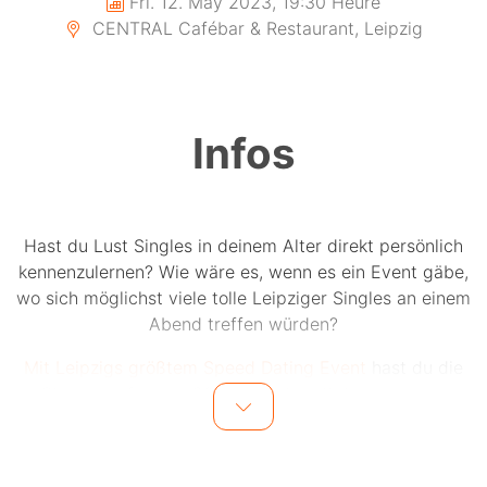
Fri. 12. May 2023, 19:30 Heure
CENTRAL Cafébar & Restaurant, Leipzig
Infos
Hast du Lust Singles in deinem Alter direkt persönlich
kennenzulernen? Wie wäre es, wenn es ein Event gäbe,
wo sich möglichst viele tolle Leipziger Singles an einem
Abend treffen würden?
Mit Leipzigs größtem Speed Dating Event
hast du die
Chance auf bis zu 20 einzigartige Dates an einem
Abend.
Bis zu 20 Männer und 20 Frauen in einer Altersgruppe