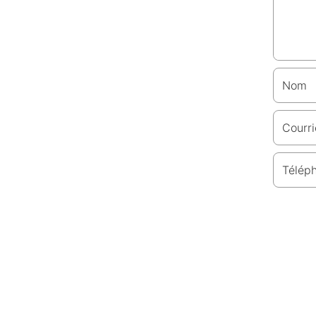
Nom
Courri
Télép