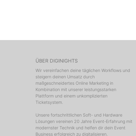
ÜBER DIGINIGHTS
Wir vereinfachen deine täglichen Workflows und
steigern deinen Umsatz durch
maßgeschneidertes Online Marketing in
Kombination mit unserer leistungsstarken
Plattform und einem unkomplizierten
Ticketsystem.
Unsere fortschrittlichen Soft- und Hardware
Lösungen vereinen 20 Jahre Event-Erfahrung mit
modernster Technik und helfen dir dein Event
Business erfolgreich zu digitalisieren.