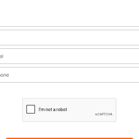
el
hone