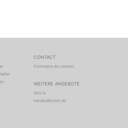
CONTACT
er
Formulaire de contact
talter
den
WEITERE ANGEBOTE
ditix.io
handballticket.de