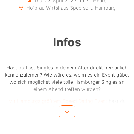
Thu. 27. April 2023, 19:30 Heure
Hofbräu Wirtshaus Speersort, Hamburg
Infos
Hast du Lust Singles in deinem Alter direkt persönlich
kennenzulernen? Wie wäre es, wenn es ein Event gäbe,
wo sich möglichst viele tolle Hamburger Singles an
einem Abend treffen würden?
Mit Hamburgs größtem Speed Dating Event
hast du
jetzt die Chance auf bis zu 20 einzigartige Dates an
einem Abend.
Bis zu 20 Männer und 20 Frauen in einer Altersgruppe