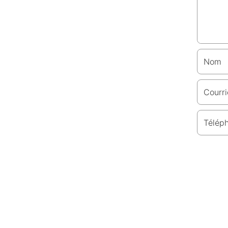
Nom
Courri
Télép