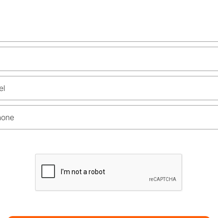
el
hone