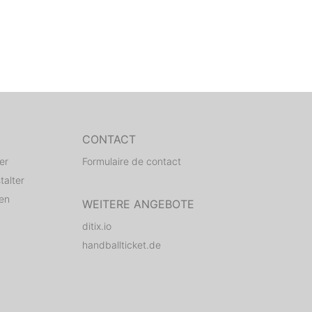
CONTACT
er
Formulaire de contact
talter
den
WEITERE ANGEBOTE
ditix.io
handballticket.de