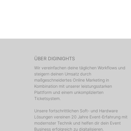
ÜBER DIGINIGHTS
Wir vereinfachen deine täglichen Workflows und
steigern deinen Umsatz durch
maßgeschneidertes Online Marketing in
Kombination mit unserer leistungsstarken
Plattform und einem unkomplizierten
Ticketsystem.
Unsere fortschrittlichen Soft- und Hardware
Lösungen vereinen 20 Jahre Event-Erfahrung mit
modernster Technik und helfen dir dein Event
Business erfolgreich zu digitalisieren.