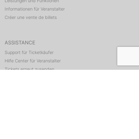
Leistungen und Funktionen
Informationen für Veranstalter
Créer une vente de billets
ASSISTANCE
Support für Ticketkäufer
Hilfe Center für Veranstalter
Tickets erneut zusenden
CONTACT
Formulaire de contact
WEITERE ANGEBOTE
ditix.io