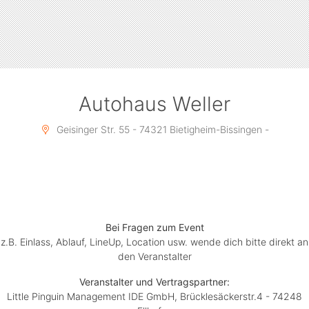
besonderen Cocktails wird eine Auswahl an
handgemachten Cocktails mixen. Bekannt vom
Sommerevent 100 Jahre Weller.
Ein weiterer Hammer des Pflicht-Happenings für Rock-
und Party-Freunde: Tickets für die Weller Automobile
Rocknacht kosten im Vorverkauf günstige 7 (plus
Autohaus Weller
Vorverkaufsgebühr) und an der Abendkasse faire 10
Geisinger Str. 55 - 74321 Bietigheim-Bissingen -
Euro!
Bei Fragen zum Event
z.B. Einlass, Ablauf, LineUp, Location usw. wende dich bitte direkt an
den Veranstalter
Veranstalter und Vertragspartner:
Little Pinguin Management IDE GmbH, Brücklesäckerstr.4 - 74248