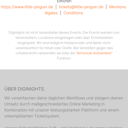
Ellhofen
https://www.little-pinguin.de
  |  
tickets@little-pinguin.de
  |  
Mentions 
légales
  |  
Conditions
Diginights ist nicht Veranstalter dieses Events. Die Events werden von
Veranstaltern, Locations eingetragen oder über Schnittstellen
eingespielt. Wir sind lediglich Hostprovider und daher nicht
verantwortlich für Inhalt oder Grafik. Bei Verstößen gegen das
Urheberrecht verwenden sie bitte die "
Annoncer événement
"
Funktion.
ÜBER DIGINIGHTS
Wir vereinfachen deine täglichen Workflows und steigern deinen
Umsatz durch maßgeschneidertes Online Marketing in
Kombination mit unserer leistungsstarken Plattform und einem
unkomplizierten Ticketsystem.
Unsere fortschrittlichen Soft- und Hardware Lösungen vereinen