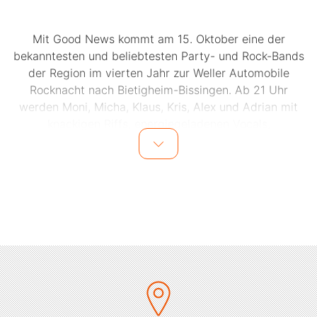
Mit Good News kommt am 15. Oktober eine der
bekanntesten und beliebtesten Party- und Rock-Bands
der Region im vierten Jahr zur Weller Automobile
Rocknacht nach Bietigheim-Bissingen. Ab 21 Uhr
werden Moni, Micha, Klaus, Kris, Alex und Adrian mit
knackigen Riffs, energiegeladenen Vocals,
scheppernden Beats und voluminösen Bässen die
Funken von der Bühne auf die Tanzfläche überspringen
lassen. Neben Tributes und Rock-Klassikern
steckt Good News auch mit den aktuellsten Rocksongs
aus dem Radio an.
Nachtschwärmer können sich also auf beste Tanz- und
Partystimmung gefasst machen. Zur Abkühlung bei
dieser heißen Rock-Party gibt es bartypische Getränke
wie Shots, Bier, Long-Drinks und Cocktails.
Die Cocktailbar Meschugge als absoluter Profis für die