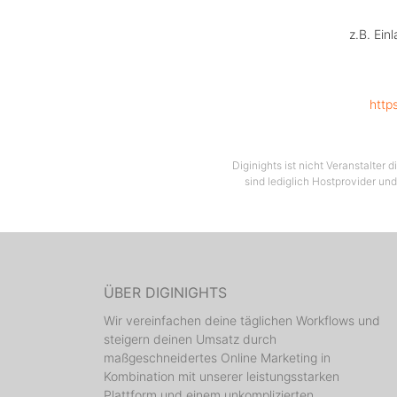
z.B. Ein
http
Diginights ist nicht Veranstalter
sind lediglich Hostprovider und
ÜBER DIGINIGHTS
Wir vereinfachen deine täglichen Workflows und
steigern deinen Umsatz durch
maßgeschneidertes Online Marketing in
Kombination mit unserer leistungsstarken
Plattform und einem unkomplizierten