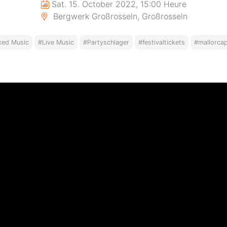
Sat. 15. October 2022, 15:00 Heure
Bergwerk Großrosseln, Großrosseln
xed Music
#Live Music
#Partyschlager
#festivaltickets
#mallorcap