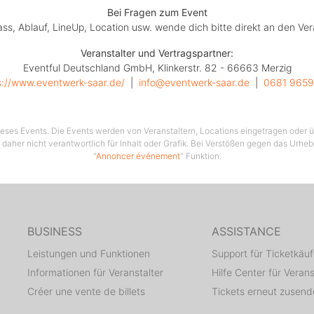
Bei Fragen zum Event
lass, Ablauf, LineUp, Location usw. wende dich bitte direkt an den Ver
Veranstalter und Vertragspartner:
Eventful Deutschland GmbH, Klinkerstr. 82 - 66663 Merzig
s://www.eventwerk-saar.de/
  |  
info@eventwerk-saar.de
  |  
0681 9659
 dieses Events. Die Events werden von Veranstaltern, Locations eingetragen oder üb
 daher nicht verantwortlich für Inhalt oder Grafik. Bei Verstößen gegen das Urhe
"
Annoncer événement
" Funktion.
BUSINESS
ASSISTANCE
Leistungen und Funktionen
Support für Ticketkäuf
Informationen für Veranstalter
Hilfe Center für Verans
Créer une vente de billets
Tickets erneut zusen