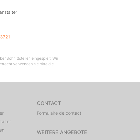
anstalter
3721
er Schnittstellen eingespielt. Wir
berrecht verwenden sie bitte die
CONTACT
er
Formulaire de contact
talter
den
WEITERE ANGEBOTE