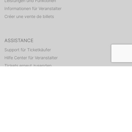
Leistungen und Funktionen
Informationen für Veranstalter
Créer une vente de billets
ASSISTANCE
Support für Ticketkäufer
Hilfe Center für Veranstalter
Tickets erneut zusenden
CONTACT
Formulaire de contact
WEITERE ANGEBOTE
ditix.io