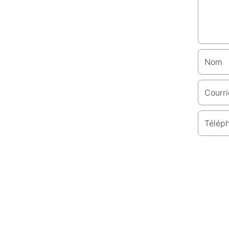
Nom
Courri
Télép