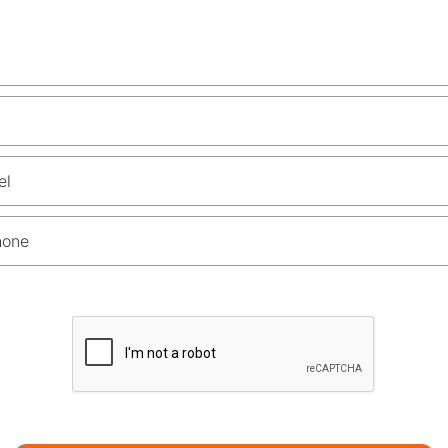
el
hone