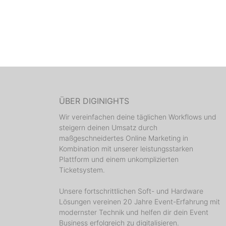
ÜBER DIGINIGHTS
Wir vereinfachen deine täglichen Workflows und
steigern deinen Umsatz durch
maßgeschneidertes Online Marketing in
Kombination mit unserer leistungsstarken
Plattform und einem unkomplizierten
Ticketsystem.
Unsere fortschrittlichen Soft- und Hardware
Lösungen vereinen 20 Jahre Event-Erfahrung mit
modernster Technik und helfen dir dein Event
Business erfolgreich zu digitalisieren.