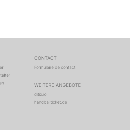
CONTACT
er
Formulaire de contact
talter
den
WEITERE ANGEBOTE
ditix.io
handballticket.de