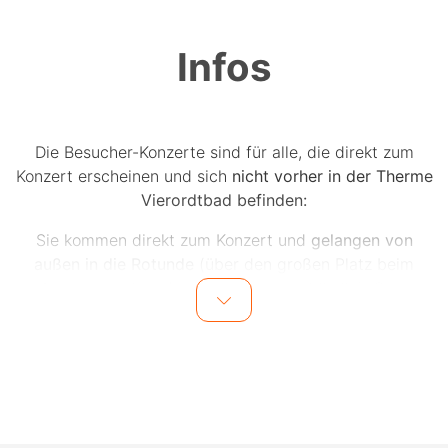
Infos
Die Besucher-Konzerte sind für alle, die direkt zum
Konzert erscheinen und sich
nicht vorher in der Therme
Vierordtbad befinden:
Sie kommen direkt zum Konzert und
gelangen von
außen in die Rotunde
(über den großen Platz beim
Kongresszentrum/neben Schwarzwaldhalle). Ganz
normal in Ihrer Alltagskleidung. Bei den Besucher-
Konzerten sind ausschließlich externe Besucher
anwesend, also keine Therme-Gäste. Alle in ganz
normaler Alltagskleidung.
Einlass ist jeweils 15 Minuten vor Konzertbeginn.
Die