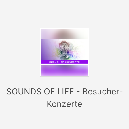
Konzerte gehen
sehr pünktlich los
und dauern ca. 50
Minuten. Um allen Konzert Gästen ein entspanntes,
ungestörtes Konzerterlebnis zu gewährleisten, ist ein
Einlass nach Konzertbeginn nicht möglich.
Die Liegen werden nach jedem Konzert gereinigt und
desinfiziert. Handtuch oder Decke ist nicht unbedingt
erforderlich, können Sie bei Bedarf aber
selbstverständlich gerne mitbringen – so wie Sie sich
wohlfühlen.
SOUNDS OF LIFE - Besucher-
Konzerte