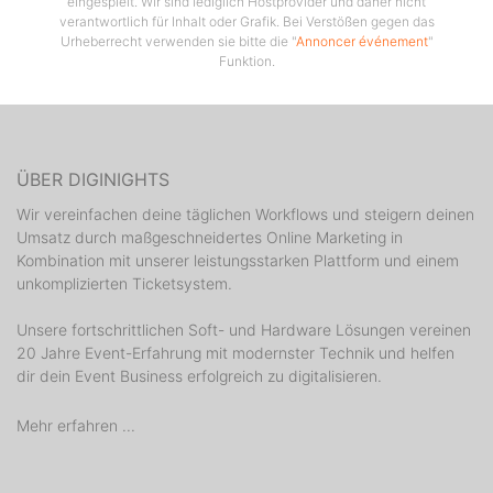
eingespielt. Wir sind lediglich Hostprovider und daher nicht
verantwortlich für Inhalt oder Grafik. Bei Verstößen gegen das
Urheberrecht verwenden sie bitte die "
Annoncer événement
"
Funktion.
ÜBER DIGINIGHTS
Wir vereinfachen deine täglichen Workflows und steigern deinen
Umsatz durch maßgeschneidertes Online Marketing in
Kombination mit unserer leistungsstarken Plattform und einem
unkomplizierten Ticketsystem.
Unsere fortschrittlichen Soft- und Hardware Lösungen vereinen
20 Jahre Event-Erfahrung mit modernster Technik und helfen
dir dein Event Business erfolgreich zu digitalisieren.
Mehr erfahren ...