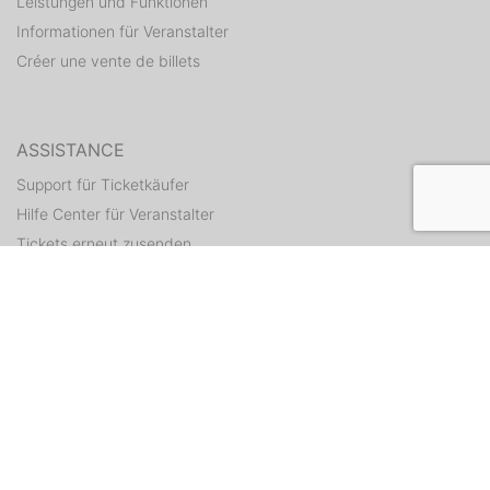
Leistungen und Funktionen
Informationen für Veranstalter
Créer une vente de billets
ASSISTANCE
Support für Ticketkäufer
Hilfe Center für Veranstalter
Tickets erneut zusenden
CONTACT
Formulaire de contact
WEITERE ANGEBOTE
ditix.io